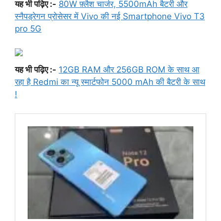
यह भी पढ़िए :-
80W फ़्लैश चार्जर, 5500mAh बैटरी और
स्नैपड्रेगन प्रोसेसर में Vivo की नई Smartphone Vivo T3
pro 5G
यह भी पढ़िए :-
12GB RAM और 256GB ROM के साथ आ
रहा है Redmi का न्यू स्मार्टफोन 5000 mAh की बैटरी के साथ
!