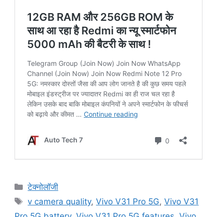
Categories
टेक्नोलॉजी
Tags
v camera quality
,
Vivo V31 Pro 5G
,
Vivo V31
Pro 5G battery
,
Vivo V31 Pro 5G features
,
Vivo