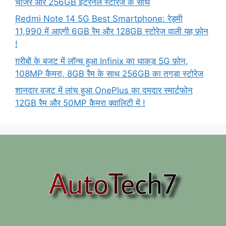
चार्जर और 256GB इंटरनल स्टोरेज के साथ
Redmi Note 14 5G Best Smartphone: रेड्मी
11,990 में आएगी 6GB रैम और 128GB स्टोरेज वाली यह फ़ोन
!
ग़रीबों के बजट में लॉन्च हुआ Infinix का धाकड़ 5G फ़ोन,
108MP कैमरा, 8GB रैम के साथ 256GB का तगड़ा स्टोरेज
शानदार वजट में लांच हुआ OnePlus का दमदार स्मार्टफोन
12GB रैम और 50MP कैमरा क्वालिटी में !