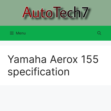
Skip
to
content
Menu
Yamaha Aerox 155
specification