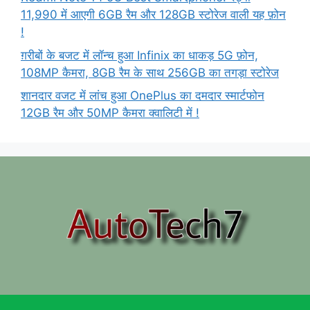
11,990 में आएगी 6GB रैम और 128GB स्टोरेज वाली यह फ़ोन
!
ग़रीबों के बजट में लॉन्च हुआ Infinix का धाकड़ 5G फ़ोन,
108MP कैमरा, 8GB रैम के साथ 256GB का तगड़ा स्टोरेज
शानदार वजट में लांच हुआ OnePlus का दमदार स्मार्टफोन
12GB रैम और 50MP कैमरा क्वालिटी में !