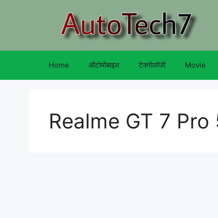
Skip
to
content
Home
ऑटोमोबाइल
टेक्नोलॉजी
Movie
Realme GT 7 Pro 