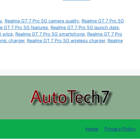
y
,
Realme GT 7 Pro 5G camera quality
,
Realme GT 7 Pro 5G
e GT 7 Pro 5G features
,
Realme GT 7 Pro 5G launch date
,
 price
,
Realme GT 7 Pro 5G smartphone
,
Realme GT 7 Pro
nic charger
,
Realme GT 7 Pro 5G wireless charger
,
Realme
Home
Privacy Policy