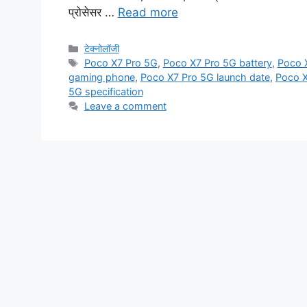
प्रोसेसर …
Read more
Categories
टेक्नोलॉजी
Tags
Poco X7 Pro 5G
,
Poco X7 Pro 5G battery
,
Poco 
gaming phone
,
Poco X7 Pro 5G launch date
,
Poco X
5G specification
Leave a comment