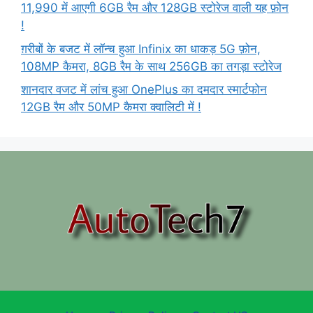
11,990 में आएगी 6GB रैम और 128GB स्टोरेज वाली यह फ़ोन
!
ग़रीबों के बजट में लॉन्च हुआ Infinix का धाकड़ 5G फ़ोन,
108MP कैमरा, 8GB रैम के साथ 256GB का तगड़ा स्टोरेज
शानदार वजट में लांच हुआ OnePlus का दमदार स्मार्टफोन
12GB रैम और 50MP कैमरा क्वालिटी में !