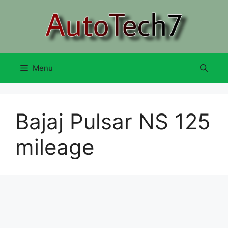
Skip
to
content
Menu
Bajaj Pulsar NS 125
mileage