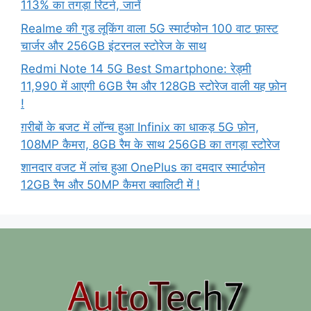
113% का तगड़ा रिटर्न, जानें
Realme की गुड लूकिंग वाला 5G स्मार्टफोन 100 वाट फ़ास्ट
चार्जर और 256GB इंटरनल स्टोरेज के साथ
Redmi Note 14 5G Best Smartphone: रेड्मी
11,990 में आएगी 6GB रैम और 128GB स्टोरेज वाली यह फ़ोन
!
ग़रीबों के बजट में लॉन्च हुआ Infinix का धाकड़ 5G फ़ोन,
108MP कैमरा, 8GB रैम के साथ 256GB का तगड़ा स्टोरेज
शानदार वजट में लांच हुआ OnePlus का दमदार स्मार्टफोन
12GB रैम और 50MP कैमरा क्वालिटी में !