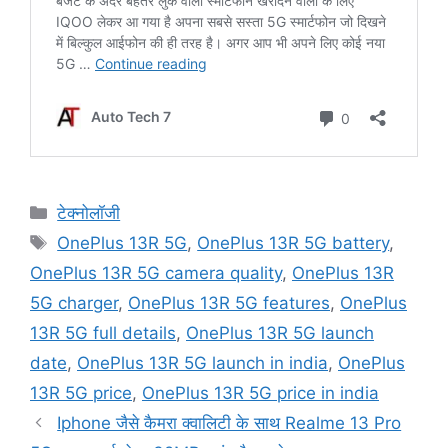
Categories
टेक्नोलॉजी
Tags
OnePlus 13R 5G
,
OnePlus 13R 5G battery
,
OnePlus 13R 5G camera quality
,
OnePlus 13R
5G charger
,
OnePlus 13R 5G features
,
OnePlus
13R 5G full details
,
OnePlus 13R 5G launch
date
,
OnePlus 13R 5G launch in india
,
OnePlus
13R 5G price
,
OnePlus 13R 5G price in india
Iphone जैसे कैमरा क्वालिटी के साथ Realme 13 Pro