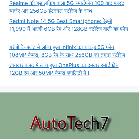
Realme की गुड लूकिंग वाला 5G स्मार्टफोन 100 वाट फ़ास्ट
चार्जर और 256GB इंटरनल स्टोरेज के साथ
Redmi Note 14 5G Best Smartphone: रेड्मी
11,990 में आएगी 6GB रैम और 128GB स्टोरेज वाली यह फ़ोन
!
ग़रीबों के बजट में लॉन्च हुआ Infinix का धाकड़ 5G फ़ोन,
108MP कैमरा, 8GB रैम के साथ 256GB का तगड़ा स्टोरेज
शानदार वजट में लांच हुआ OnePlus का दमदार स्मार्टफोन
12GB रैम और 50MP कैमरा क्वालिटी में !